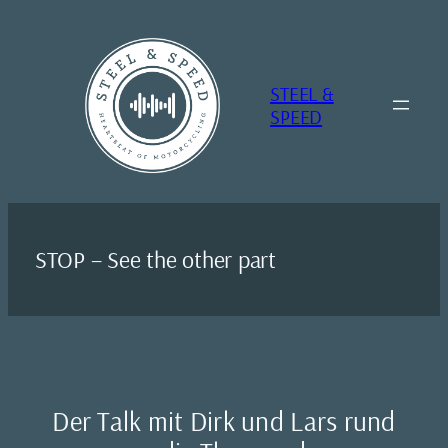
Zum
Inhalt
springen
STEEL &
SPEED
STOP – See the other part
Der Talk mit Dirk und Lars rund